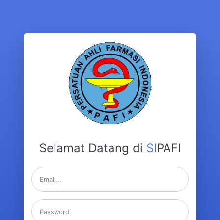
Selamat Datang di
SI
PAFI